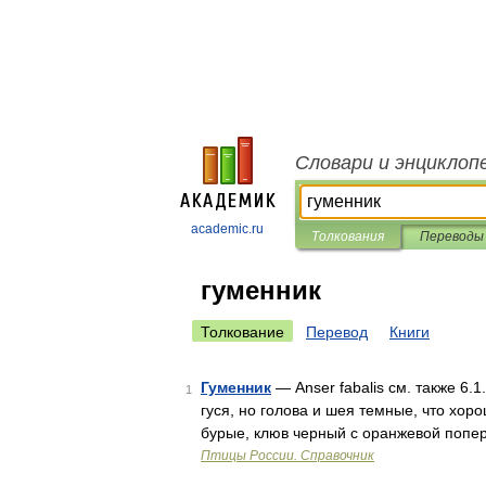
Словари и энциклоп
academic.ru
Толкования
Переводы
гуменник
Толкование
Перевод
Книги
Гуменник
— Anser fabalis см. также 6.1
1
гуся, но голова и шея темные, что хор
бурые, клюв черный с оранжевой попе
Птицы России. Справочник