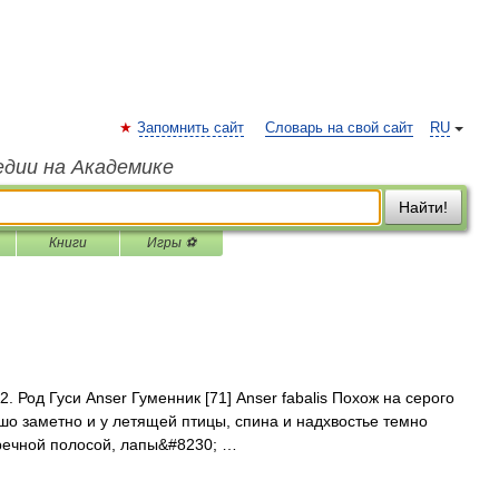
Запомнить сайт
Словарь на свой сайт
RU
едии на Академике
Найти!
Книги
Игры ⚽
.2. Род Гуси Anser Гуменник [71] Anser fabalis Похож на серого
ошо заметно и у летящей птицы, спина и надхвостье темно
речной полосой, лапы&#8230; …