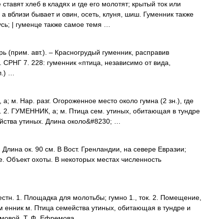
 ставят хлеб в кладях и где его молотят; крытый ток или
, а вблизи бывает и овин, осеть, клуня, шиш. Гуменник также
сь; | гуменце также самое темя …
 (прим. авт.). – Красногрудый гуменник, расправив
. СРНГ 7. 228: гуменник «птица, независимо от вида,
л.) …
м. Нар. разг. Огороженное место около гумна (2 зн.), где
. 2. ГУМЕННИК, а; м. Птица сем. утиных, обитающая в тундре
мейства утиных. Длина около&#8230; …
Длина ок. 90 см. В Вост. Гренландии, на севере Евразии;
е. Объект охоты. В некоторых местах численность
естн. 1. Площадка для молотьбы; гумно 1., ток. 2. Помещение,
гум енник м. Птица семейства утиных, обитающая в тундре и
емовой. Т. Ф. Ефремова …