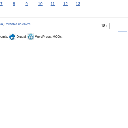
7
8
9
10
11
12
13
ка
,
Реклама на сайте
18+
omla,
Drupal,
WordPress, MODx.