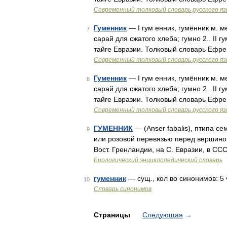
Современный толковый словарь русского я
Гуменник
— I гум енник, гумённик м. м
7
сарай для сжатого хлеба; гумно 2.. II 
тайге Евразии. Толковый словарь Ефр
Современный толковый словарь русского я
Гуменник
— I гум енник, гумённик м. м
8
сарай для сжатого хлеба; гумно 2.. II 
тайге Евразии. Толковый словарь Ефр
Современный толковый словарь русского я
ГУМЕННИК
— (Anser fabalis), птипа с
9
или розовой перевязью перед вершиной
Вост. Гренландии, на С. Евразии, в СС
Биологический энциклопедический словарь
гуменник
— сущ., кол во синонимов: 5 • 
10
Словарь синонимов
Страницы
Следующая
→