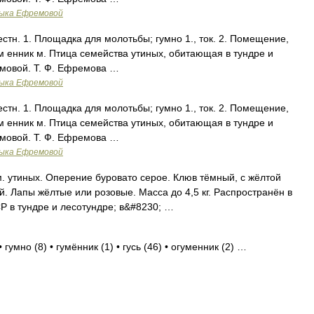
зыка Ефремовой
естн. 1. Площадка для молотьбы; гумно 1., ток. 2. Помещение,
гум енник м. Птица семейства утиных, обитающая в тундре и
емовой. Т. Ф. Ефремова …
зыка Ефремовой
естн. 1. Площадка для молотьбы; гумно 1., ток. 2. Помещение,
гум енник м. Птица семейства утиных, обитающая в тундре и
емовой. Т. Ф. Ефремова …
зыка Ефремовой
ем. утиных. Оперение буровато серое. Клюв тёмный, с жёлтой
. Лапы жёлтые или розовые. Масса до 4,5 кг. Распространён в
СР в тундре и лесотундре; в&#8230; …
гумно (8) • гумённик (1) • гусь (46) • огуменник (2) …