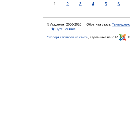
1
2
3
4
5
6
© Академик, 2000-2026
Обратная связь:
Техподдерж
👣 Путешествия
Экспорт словарей на сайты
, сделанные на PHP,
Jo