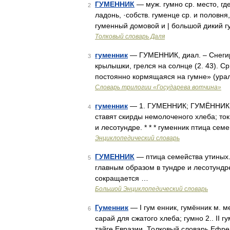
ГУМЕННИК
— муж. гумно ср. место, где
2
ладонь, ·собств. гуменце ср. и половня
гуменный домовой и | большой дикий гу
Толковый словарь Даля
гуменник
— ГУМЕННИК, диал. – Снегирь
3
крылышки, грелся на солнце (2. 43). Ср
постоянно кормящаяся на гумне» (ура
Словарь трилогии «Государева вотчина»
гуменник
— 1. ГУМЕННИК; ГУМЁННИК, а; 
4
ставят скирды немолоченого хлеба; ток
и лесотундре. * * * гуменник птица се
Энциклопедический словарь
ГУМЕННИК
— птица семейства утиных. 
5
главным образом в тундре и лесотундр
сокращается …
Большой Энциклопедический словарь
Гуменник
— I гум енник, гумённик м. м
6
сарай для сжатого хлеба; гумно 2.. II 
тайге Евразии. Толковый словарь Ефр